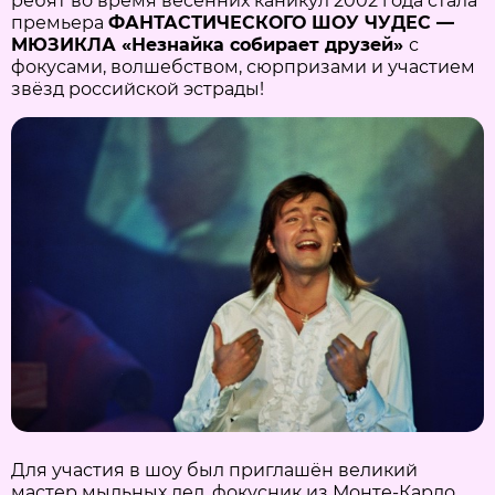
ребят во время весенних каникул 2002 года стала
премьера
ФАНТАСТИЧЕСКОГО ШОУ ЧУДЕС —
МЮЗИКЛА «Незнайка собирает друзей»
с
фокусами, волшебством, сюрпризами и участием
звёзд российской эстрады!
Для участия в шоу был приглашён великий
мастер мыльных дел, фокусник из Монте-Карло,